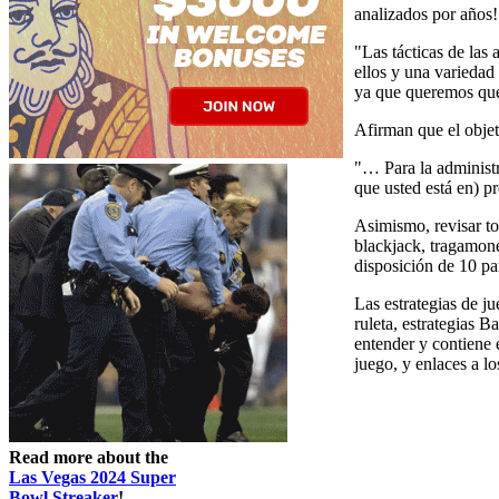
analizados por años
"Las tácticas de las 
ellos y una variedad
ya que queremos que 
Afirman que el objet
"… Para la administr
que usted está en) p
Asimismo, revisar to
blackjack, tragamone
disposición de 10 pa
Las estrategias de ju
ruleta, estrategias B
entender y contiene 
juego, y enlaces a lo
Read more about the
Las Vegas 2024 Super
Bowl Streaker
!