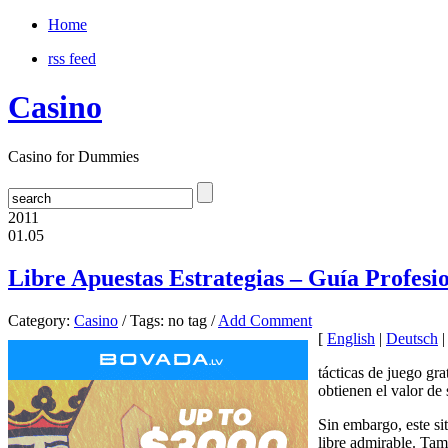
Home
rss feed
Casino
Casino for Dummies
2011
01.05
Libre Apuestas Estrategias – Guía Profesi
Category:
Casino
/ Tags: no tag /
Add Comment
[
English
|
Deutsch
tácticas de juego gra
obtienen el valor d
Sin embargo, este si
libre admirable. Tam