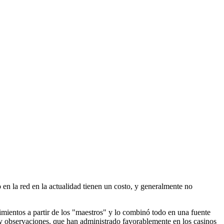
o en la red en la actualidad tienen un costo, y generalmente no
mientos a partir de los "maestros" y lo combinó todo en una fuente
 y observaciones, que han administrado favorablemente en los casinos