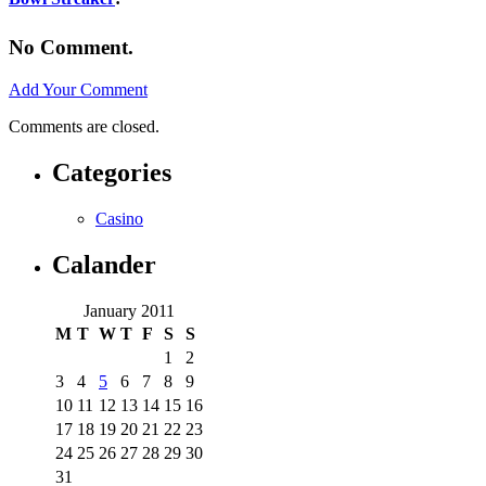
No Comment.
Add Your Comment
Comments are closed.
Categories
Casino
Calander
January 2011
M
T
W
T
F
S
S
1
2
3
4
5
6
7
8
9
10
11
12
13
14
15
16
17
18
19
20
21
22
23
24
25
26
27
28
29
30
31